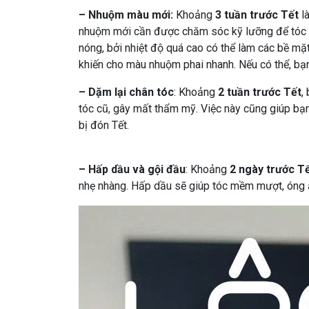
– Nhuộm màu mới:
Khoảng
3 tuần trước Tết
l
nhuộm mới cần được chăm sóc kỹ lưỡng để tóc 
nóng, bởi nhiệt độ quá cao có thể làm các
b
ề mặt
khiến cho màu nhuộm phai nhanh. Nếu có thể, bạ
– Dặm lại chân tóc
: Khoảng
2 tuần trước Tết
,
tóc cũ, gây mất thẩm mỹ. Việc này cũng giúp bạn
bị đón Tết.
– Hấp dầu và gội đầu
: Khoảng
2 ngày trước T
nhẹ nhàng. Hấp dầu sẽ giúp tóc mềm mượt, óng ả,