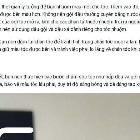
à thời gian lý tưởng để bạn nhuộm màu mới cho tóc. Thêm vào đó,
được bền màu hơn. Không nên gội đầu thường xuyên bằng nước 
 của sợi tóc mở ra, làm cho các phân tử thuốc nhuộm trôi ra ngoà
n nên sử dụng dầu gội và dầu xả dành riêng cho tóc nhuộm.
 bạn nên dặm lại chân tóc để tránh tình trạng chân tóc mọc ra làm
 giữ màu tóc được bền và tránh việc phải lo lắng về chân tóc khi
ết
, bạn nên thực hiện các bước chăm sóc tóc như hấp dầu và gội
 bảo vệ màu tóc lâu phai, duy trì độ sáng bóng và dễ dàng tạo ki