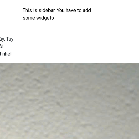
This is sidebar. You have to add
some widgets
ày. Tuy
ời
t nhé!