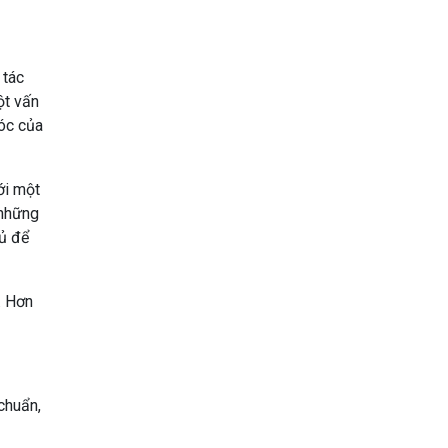
 tác
ột vấn
óc của
ới một
 những
đủ để
. Hơn
chuẩn,