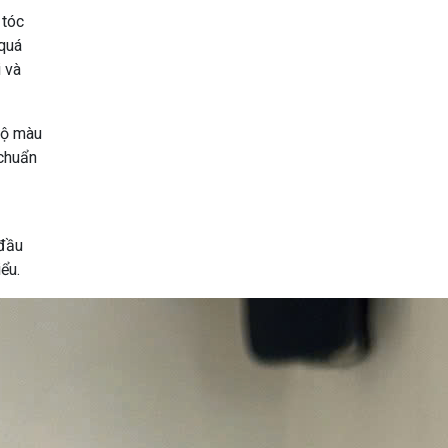
 tóc
quá
i và
 lộ màu
 chuẩn
 đầu
ểu.