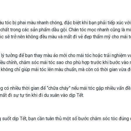
 tóc bị phai màu nhanh chóng, đặc biệt khi bạn phải tiếp xúc với
 chất trong các sản phẩm dầu gội. Chân tóc mọc nhanh cũng là m
óc sẽ trở nên không đều màu và mất đi vẻ đẹp thẩm mỹ cho mái t
n lý tưởng để bạn thay màu áo mới cho mái tóc hoặc trải nghiệm v
 điều chỉnh, chăm sóc mái tóc sao cho phù hợp trước khi bước vào
y không chỉ giúp mái tóc lên màu chuẩn, mà còn có thời gian vừa 
 có nhiều thời gian để “chữa cháy” nếu mái tóc gặp nhiều vấn đề
t đi sự tự tin khi đi du xuân vào dịp Tết.
g suốt dịp Tết, bạn cần tuân thủ một số bước chăm sóc tóc đúng 