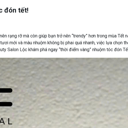
 đón tết!
nên rạng rỡ mà còn giúp bạn trở nên “trendy” hơn trong mùa Tết n
 tươi mới và màu nhuộm không bị phai quá nhanh, việc lựa chọn th
uty Salon Lộc khám phá ngay “thời điểm vàng” nhuộm tóc đón Tế