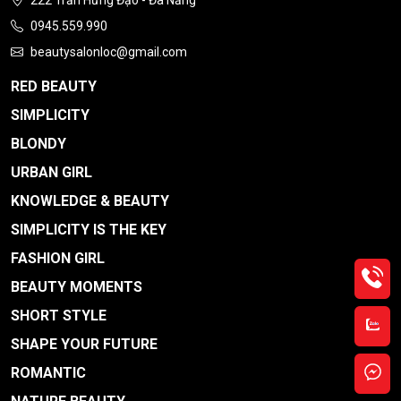
222 Trần Hưng Đạo - Đà Nẵng
0945.559.990
beautysalonloc@gmail.com
RED BEAUTY
SIMPLICITY
BLONDY
URBAN GIRL
KNOWLEDGE & BEAUTY
SIMPLICITY IS THE KEY
FASHION GIRL
G
BEAUTY MOMENTS
SHORT STYLE
C
SHAPE YOUR FUTURE
ROMANTIC
C